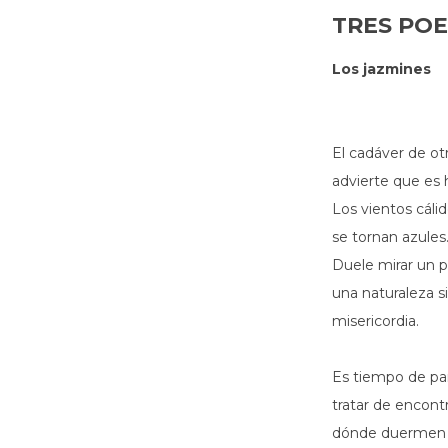
TRES PO
Los jazmines
El cadáver de ot
advierte que es 
Los vientos cáli
se tornan azules
Duele mirar un pu
una naturaleza s
misericordia.
Es tiempo de par
tratar de encont
dónde duermen l