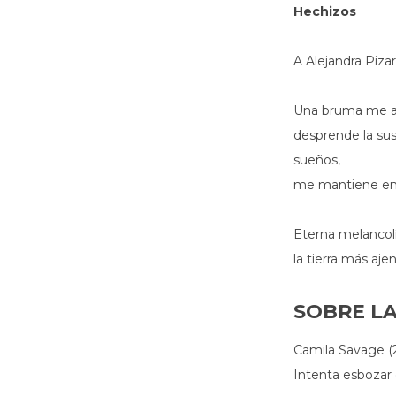
Hechizos
A Alejandra Pizar
Una bruma me aca
desprende la sus
sueños,
me mantiene en 
Eterna melancol
la tierra más ajen
SOBRE L
Camila Savage (2
Intenta esbozar