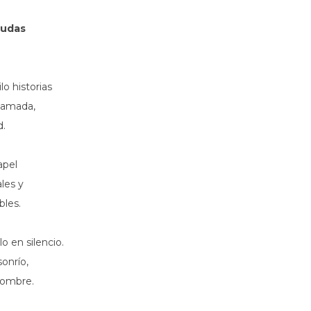
mudas
lo historias
 amada,
d.
apel
les y
bles.
o en silencio.
sonrío,
nombre.