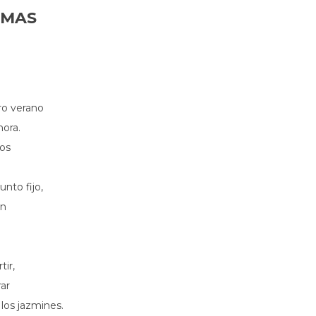
EMAS
ro verano
hora.
dos
.
nto fijo,
in
tir,
rar
os jazmines.