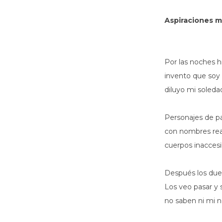
Aspiraciones 
Por las noches hi
invento que soy
diluyo mi soleda
Personajes de p
con nombres rea
cuerpos inaccesi
Después los duel
Los veo pasar y 
no saben ni mi 