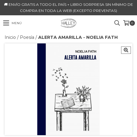
🚚 ENVÍO GRATIS A TODO EL PAÍS + LIBRO SORPRESA SIN MÍNIMO DE
COMPRA EN TODA LA WEB (EXCEPTO PREVENTAS)
MENÚ
0
Inicio
/
Poesía
/
ALERTA AMARILLA - NOELIA FATH