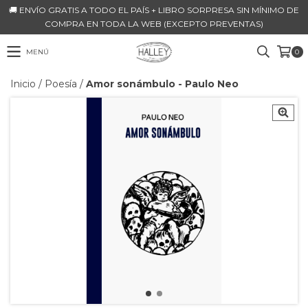
🚚 ENVÍO GRATIS A TODO EL PAÍS + LIBRO SORPRESA SIN MÍNIMO DE
COMPRA EN TODA LA WEB (EXCEPTO PREVENTAS)
MENÚ
0
Inicio
/
Poesía
/
Amor sonámbulo - Paulo Neo