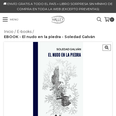
🚚 ENVÍO GRATIS A TODO EL PAÍS + LIBRO SORPRESA SIN MÍNIMO DE
COMPRA EN TODA LA WEB (EXCEPTO PREVENTAS)
MENÚ
0
Inicio
/
E-books
/
EBOOK - El nudo en la piedra - Soledad Galván