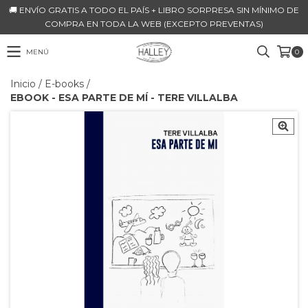
🚚 ENVÍO GRATIS A TODO EL PAÍS + LIBRO SORPRESA SIN MÍNIMO DE
COMPRA EN TODA LA WEB (EXCEPTO PREVENTAS)
MENÚ
0
Inicio
/
E-books
/
EBOOK - ESA PARTE DE MÍ - TERE VILLALBA