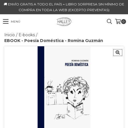
🚚 ENVÍO GRATIS A TODO EL PAÍS + LIBRO SORPRESA SIN MÍNIMO DE
COMPRA EN TODA LA WEB (EXCEPTO PREVENTAS)
MENÚ
0
Inicio
/
E-books
/
EBOOK - Poesía Doméstica - Romina Guzmán