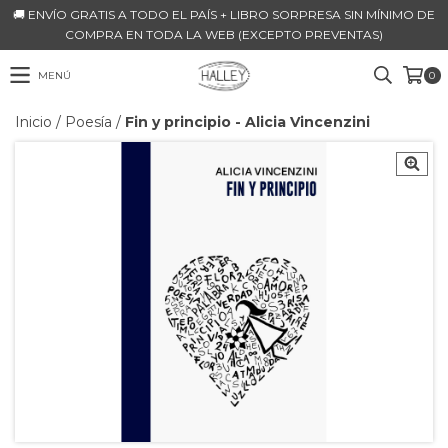
🚚 ENVÍO GRATIS A TODO EL PAÍS + LIBRO SORPRESA SIN MÍNIMO DE
COMPRA EN TODA LA WEB (EXCEPTO PREVENTAS)
MENÚ
0
Inicio
/
Poesía
/
Fin y principio - Alicia Vincenzini