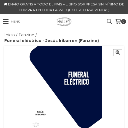
🚚 ENVÍO GRATIS A TODO EL PAÍS + LIBRO SORPRESA SIN MÍNIMO DE
COMPRA EN TODA LA WEB (EXCEPTO PREVENTAS)
MENÚ
0
Inicio
/
Fanzine
/
Funeral eléctrico - Jesús Iribarren (Fanzine)