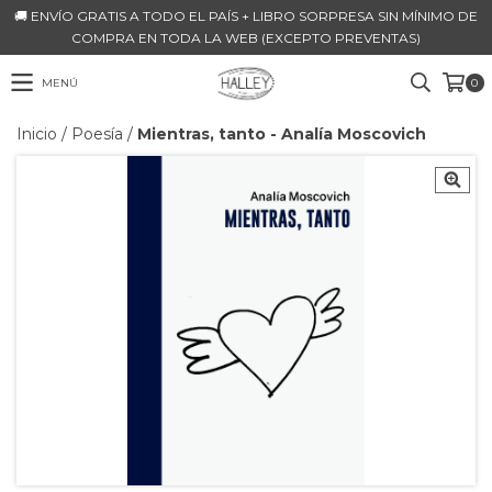
🚚 ENVÍO GRATIS A TODO EL PAÍS + LIBRO SORPRESA SIN MÍNIMO DE
COMPRA EN TODA LA WEB (EXCEPTO PREVENTAS)
MENÚ
0
Inicio
/
Poesía
/
Mientras, tanto - Analía Moscovich