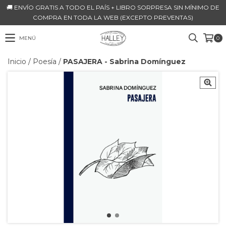
🚚 ENVÍO GRATIS A TODO EL PAÍS + LIBRO SORPRESA SIN MÍNIMO DE
COMPRA EN TODA LA WEB (EXCEPTO PREVENTAS)
MENÚ
0
Inicio
/
Poesía
/
PASAJERA - Sabrina Domínguez