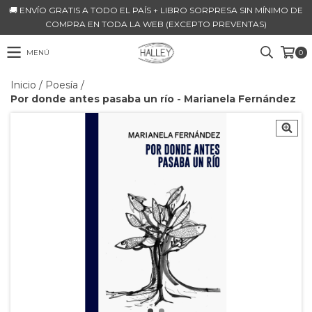
🚚 ENVÍO GRATIS A TODO EL PAÍS + LIBRO SORPRESA SIN MÍNIMO DE
COMPRA EN TODA LA WEB (EXCEPTO PREVENTAS)
MENÚ
0
Inicio
/
Poesía
/
Por donde antes pasaba un río - Marianela Fernández