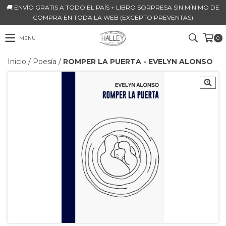
🚚 ENVÍO GRATIS A TODO EL PAÍS + LIBRO SORPRESA SIN MÍNIMO DE
COMPRA EN TODA LA WEB (EXCEPTO PREVENTAS)
MENÚ
0
Inicio
/
Poesía
/
ROMPER LA PUERTA - EVELYN ALONSO