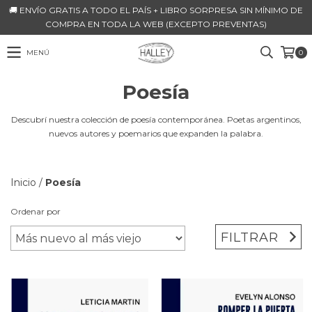
🚚 ENVÍO GRATIS A TODO EL PAÍS + LIBRO SORPRESA SIN MÍNIMO DE
COMPRA EN TODA LA WEB (EXCEPTO PREVENTAS)
MENÚ
0
Poesía
Descubrí nuestra colección de poesía contemporánea. Poetas argentinos,
nuevos autores y poemarios que expanden la palabra.
Inicio
/
Poesía
Ordenar por
FILTRAR