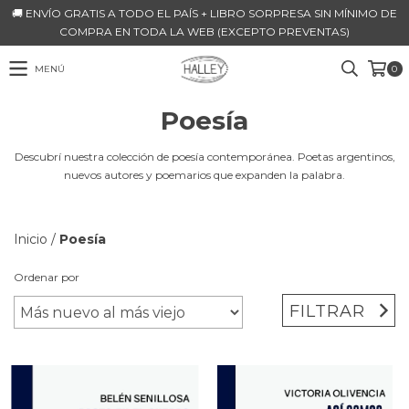
🚚 ENVÍO GRATIS A TODO EL PAÍS + LIBRO SORPRESA SIN MÍNIMO DE
COMPRA EN TODA LA WEB (EXCEPTO PREVENTAS)
MENÚ
0
Poesía
Descubrí nuestra colección de poesía contemporánea. Poetas argentinos,
nuevos autores y poemarios que expanden la palabra.
Inicio
/
Poesía
Ordenar por
FILTRAR