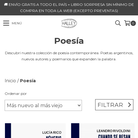
🚚 ENVÍO GRATIS A TODO EL PAÍS + LIBRO SORPRESA SIN MÍNIMO DE
COMPRA EN TODA LA WEB (EXCEPTO PREVENTAS)
MENÚ
0
Poesía
Descubrí nuestra colección de poesía contemporánea. Poetas argentinos,
nuevos autores y poemarios que expanden la palabra.
Inicio
/
Poesía
Ordenar por
FILTRAR