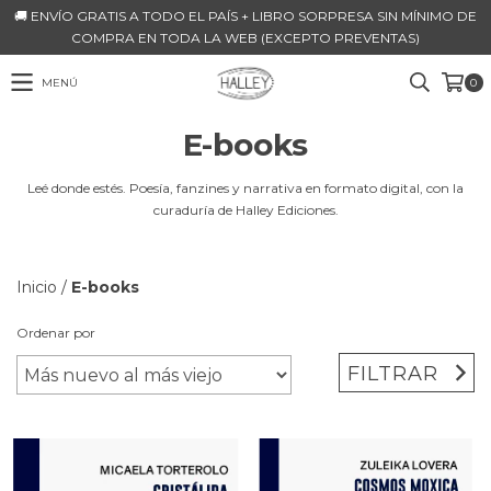
🚚 ENVÍO GRATIS A TODO EL PAÍS + LIBRO SORPRESA SIN MÍNIMO DE
COMPRA EN TODA LA WEB (EXCEPTO PREVENTAS)
MENÚ
0
E-books
Leé donde estés. Poesía, fanzines y narrativa en formato digital, con la
curaduría de Halley Ediciones.
Inicio
/
E-books
Ordenar por
FILTRAR