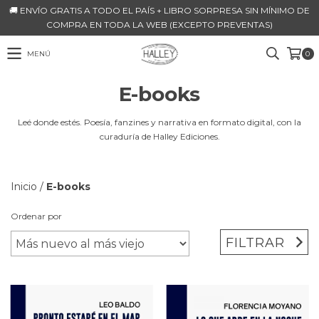
🚚 ENVÍO GRATIS A TODO EL PAÍS + LIBRO SORPRESA SIN MÍNIMO DE
COMPRA EN TODA LA WEB (EXCEPTO PREVENTAS)
MENÚ
0
E-books
Leé donde estés. Poesía, fanzines y narrativa en formato digital, con la
curaduría de Halley Ediciones.
Inicio
/
E-books
Ordenar por
FILTRAR