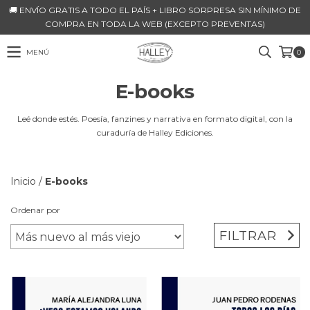
🚚 ENVÍO GRATIS A TODO EL PAÍS + LIBRO SORPRESA SIN MÍNIMO DE
COMPRA EN TODA LA WEB (EXCEPTO PREVENTAS)
MENÚ
0
E-books
Leé donde estés. Poesía, fanzines y narrativa en formato digital, con la
curaduría de Halley Ediciones.
Inicio
/
E-books
Ordenar por
FILTRAR