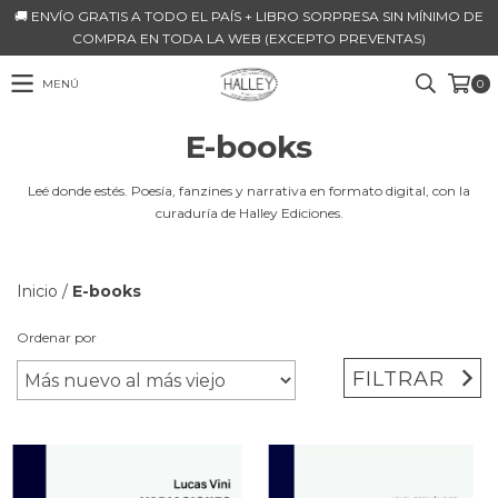
🚚 ENVÍO GRATIS A TODO EL PAÍS + LIBRO SORPRESA SIN MÍNIMO DE
COMPRA EN TODA LA WEB (EXCEPTO PREVENTAS)
MENÚ
0
E-books
Leé donde estés. Poesía, fanzines y narrativa en formato digital, con la
curaduría de Halley Ediciones.
Inicio
/
E-books
Ordenar por
FILTRAR