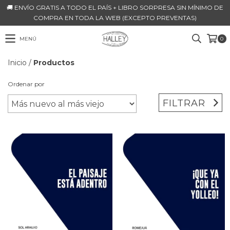
🚚 ENVÍO GRATIS A TODO EL PAÍS + LIBRO SORPRESA SIN MÍNIMO DE
COMPRA EN TODA LA WEB (EXCEPTO PREVENTAS)
MENÚ
0
Inicio
/
Productos
Ordenar por
FILTRAR