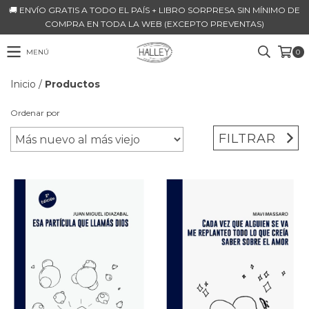
🚚 ENVÍO GRATIS A TODO EL PAÍS + LIBRO SORPRESA SIN MÍNIMO DE
COMPRA EN TODA LA WEB (EXCEPTO PREVENTAS)
MENÚ
0
Inicio
/
Productos
Ordenar por
FILTRAR