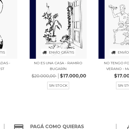
TIS
ENVÍO GRATIS
ENVÍO
DAS -
NO ES UNA CASA - RAMIRO
NO TENGO FO
ST
BUGARÍN
VERANO - MA
$17.000,00
$17.0
$20.000,00
SIN STOCK
SIN S
PAGÁ COMO QUIERAS