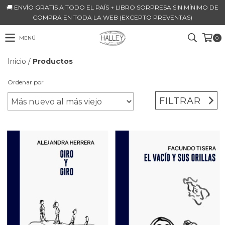
🚚 ENVÍO GRATIS A TODO EL PAÍS + LIBRO SORPRESA SIN MÍNIMO DE
COMPRA EN TODA LA WEB (EXCEPTO PREVENTAS)
MENÚ
0
Inicio
/
Productos
Ordenar por
FILTRAR