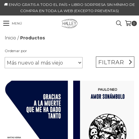
🚚 ENVÍO GRATIS A TODO EL PAÍS + LIBRO SORPRESA SIN MÍNIMO DE
COMPRA EN TODA LA WEB (EXCEPTO PREVENTAS)
MENÚ
0
Inicio
/
Productos
Ordenar por
FILTRAR